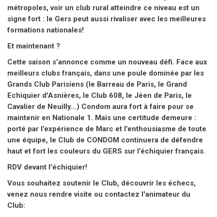
Cette saison s’annonce comme un nouveau défi. Face aux
meilleurs clubs français, dans une poule dominée par les
Grands Club Parisiens (le Barreau de Paris, le Grand
Echiquier d'Asnières, le Club 608, le Jéen de Paris, le
Cavalier de Neuilly...) Condom aura fort à faire pour se
maintenir en Nationale 1. Mais une certitude demeure :
porté par l’expérience de Marc et l’enthousiasme de toute
une équipe, le Club de CONDOM continuera de défendre
haut et fort les couleurs du GERS sur l’échiquier français.
RDV devant l'échiquier!
Vous souhaitez soutenir le Club, découvrir les échecs,
venez nous rendre visite ou contactez l'animateur du
Club:
• Thomas Ducret: 06.30.39.28.15 (laissez un message)
• Mail: condoman32@yahoo.fr
Club d’Echecs de Condom – Capitainerie – 3 avenue
d’Aquitaine 32100 Condom