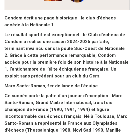
Le résultat sportif est exceptionnel : le Club d’échecs de
Condom a réalisé une saison 2024-2025 parfaite,
terminant invaincu dans la poule Sud-Ouest de Nationale
2. Grâce à cette performance remarquable, Condom
accède pour la première fois de son histoire à la Nationale
1, l’antichambre de l’élite échiquéenne française. Un
exploit sans précédent pour un club du Gers.
Marc Santo-Roman, fer de lance de l’équipe
Ce succès porte la patte d’un joueur d'exception : Marc
Santo-Roman, Grand Maître International, trois fois
champion de France (1990, 1991, 1994) et figure
incontournable des échecs français. Né à Toulouse, Marc
Santo-Roman a représenté la France aux Olympiades
d’échecs (Thessalonique 1988, Novi Sad 1990, Manille
1992, Moscou 1994), a annulé contre le Champion du
Monde Garry Kasparov à l'âge de 17 ans avant de devenir
l’un des piliers de la scène échiquéenne nationale.
Contacté par le Club, qui depuis des années fait déjà
figure d'irréductible village dans le paysage régional, il a