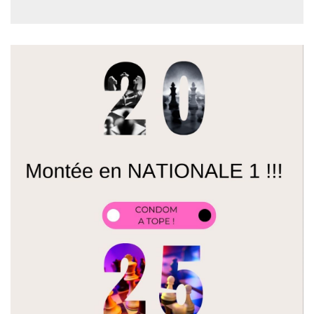
Condom écrit une page historique : le club d’échecs
accède à la Nationale 1