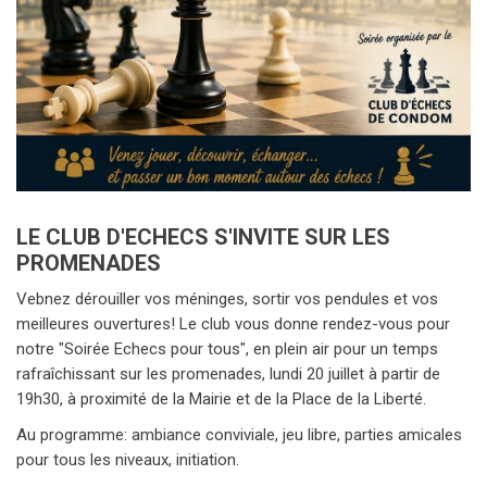
LE CLUB D'ECHECS S'INVITE SUR LES
PROMENADES
Vebnez dérouiller vos méninges, sortir vos pendules et vos
meilleures ouvertures! Le club vous donne rendez-vous pour
notre "Soirée Echecs pour tous", en plein air pour un temps
rafraîchissant sur les promenades, lundi 20 juillet à partir de
19h30, à proximité de la Mairie et de la Place de la Liberté.
Au programme: ambiance conviviale, jeu libre, parties amicales
pour tous les niveaux, initiation.
L'idée est de passer un bon moment sous les arbres, faire
découvrir le club, accueillir passants, touristes et joueurs de
passage.
Venez jouer, découvrir, échanger et passer un bon moment